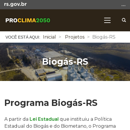
Ir
para
o
Abri
Alterna
conteúdo
a
a
Ir
bus
Início
navegaçã
Inicial
Projetos
Biogás-RS
para
do
o
conteúdo
menu
Ir
Biogás-RS
para
a
busca
Programa Biogás-RS
A partir da
Lei Estadual
que instituiu a Política
Estadual do Biogás e do Biometano, o
Programa