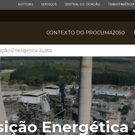
ESTADO
ESTADO
ESTADO
ESTADO
NOTÍCIAS
SERVIÇOS
CENTRAL DO CIDADÃO
TRANSPARÊNCIA
CONTEXTO DO PROCLIMA2050
ição Energética Justa
sição Energética 