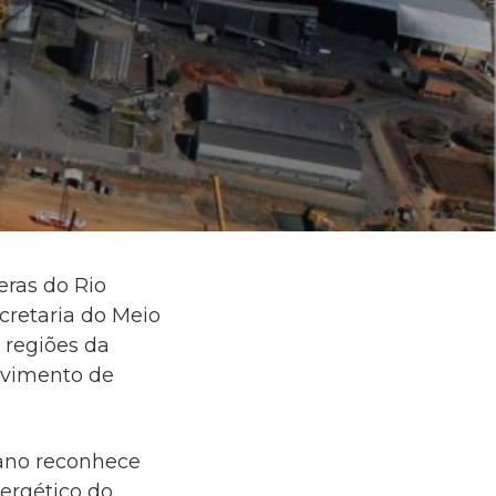
eras do Rio
cretaria do Meio
 regiões da
lvimento de
lano reconhece
ergético do