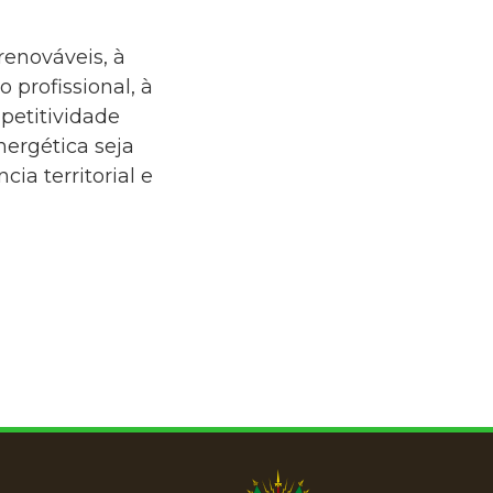
renováveis, à
 profissional, à
petitividade
nergética seja
a territorial e