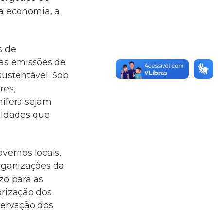
 a economia, a
s de
as emissões de
sustentável. Sob
res,
nífera sejam
nidades que
vernos locais,
organizações da
zo para as
orização dos
servação dos