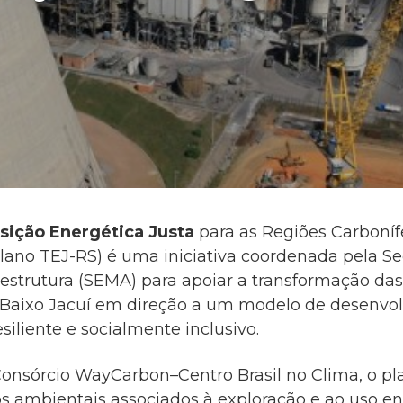
sição Energética Justa
para as Regiões Carboníf
lano TEJ-RS) é uma iniciativa coordenada pela Se
estrutura (SEMA) para apoiar a transformação das
aixo Jacuí em direção a um modelo de desenvo
siliente e socialmente inclusivo.
Consórcio WayCarbon–Centro Brasil no Clima, o p
s ambientais associados à exploração e ao uso en